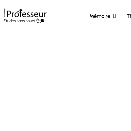
Passer
au
Mémoire
T
contenu
Études sans souci 👌🎓