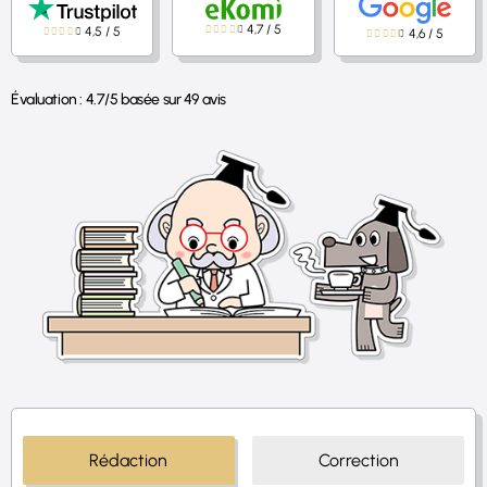
4,7
/
5
4,5
/
5
4,6
/
5
Évaluation :
4.7
/
5
basée sur
49
avis
Rédaction
Correction