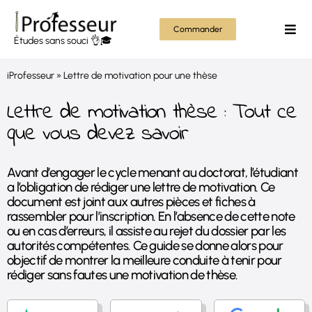
Passer
au
Commander
Togg
Études sans souci 👌🎓
contenu
Navi
Mém
iProfesseur
»
Lettre de motivation pour une thèse
Thès
Lettre de motivation thèse : Tout ce
que vous devez savoir
Rapp
Avant d’engager le cycle menant au doctorat, l’étudiant
Autr
a l’obligation de rédiger une lettre de motivation. Ce
document est joint aux autres pièces et fiches à
Tout
rassembler pour l’inscription. En l’absence de cette note
ou en cas d’erreurs, il assiste au rejet du dossier par les
autorités compétentes. Ce guide se donne alors pour
objectif de montrer la meilleure conduite à tenir pour
rédiger sans fautes une motivation de thèse.