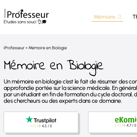
Passer
au
Mémoire
T
contenu
Études sans souci 👌🎓
iProfesseur
»
Mémoire en Biologie
Mémoire en Biologie
Un mémoire en biologie c’est le fait de résumer des con
approfondie portée sur la science médicale. En généra
par un étudiant en fin de formation du cycle doctoral,
des chercheurs ou des experts dans ce domaine.
4,7
/
5
4,5
/
5