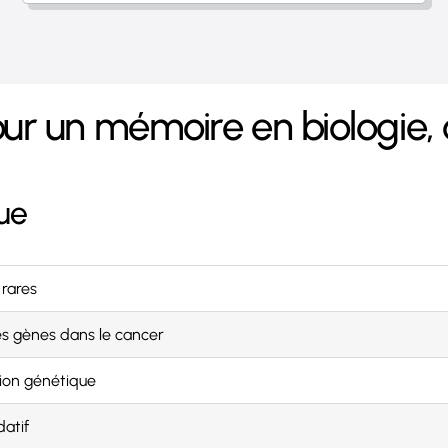
pour un mémoire en biologie,
que
rares
es gènes dans le cancer
tion génétique
atif