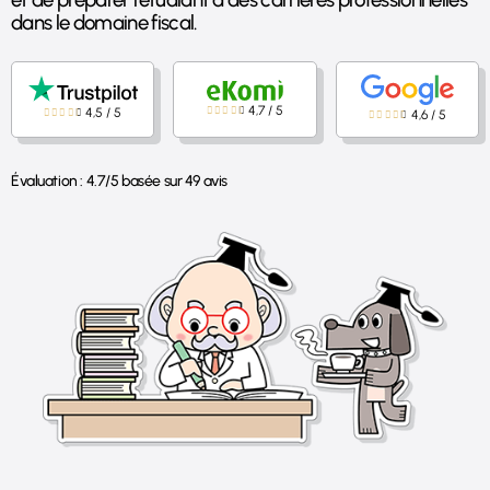
dans le domaine fiscal.
4,7
/
5
4,5
/
5
4,6
/
5
Évaluation :
4.7
/
5
basée sur
49
avis