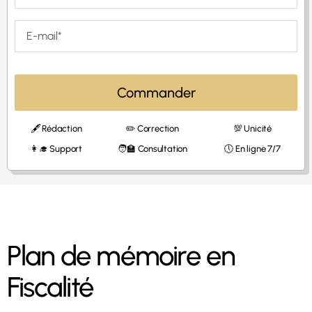
Commander
🖋 Rédaction
✏️ Correction
💯 Unicité
👩‍🎓 Support
🧑‍🏫 Consultation
🕔 En ligne 7/7
Plan de mémoire en
Fiscalité