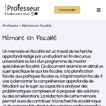
Passer
au
Commander
Togg
Études sans souci 👌🎓
contenu
Navi
Mém
iProfesseur
»
Mémoire en Fiscalité
Thès
Mémoire en Fiscalité
Rapp
Un mémoire en Fiscalité est un travail de recherche
approfondi rédigé par un étudiant en fin de cursus
Autr
universitaire ou lors d'un programme de master
spécialisé en fiscalité. Ce document examine en détail un
sujet spécifique lié aux lois fiscales, à la planification
Tout
fiscale, aux politiques fiscales ou à l'optimisation fiscale. Il
vise à démontrer la compréhension approfondie de
l'étudiant sur le sujet, sa capacité à analyser des
problématiques complexes et à proposer des solutions
ou des améliorations. La rédaction de cette mémoire
permet aussi de contribuer à la recherche académique
et de préparer l'étudiant à des carrières professionnelles