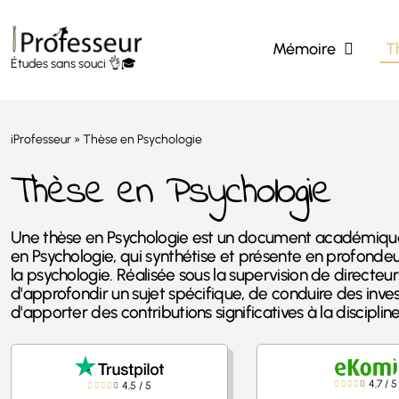
Passer
au
Mémoire
T
contenu
Études sans souci 👌🎓
iProfesseur
»
Thèse en Psychologie
Thèse en Psychologie
Une thèse en Psychologie est un document académique 
en Psychologie, qui synthétise et présente en profonde
la psychologie. Réalisée sous la supervision de directeu
d'approfondir un sujet spécifique, de conduire des inve
d'apporter des contributions significatives à la discipline
4,7
/
5
4,5
/
5