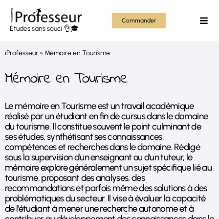
Passer
au
Commander
Togg
Études sans souci 👌🎓
contenu
Navi
Mém
iProfesseur
»
Mémoire en Tourisme
Thès
Mémoire en Tourisme
Rapp
Le mémoire en Tourisme est un travail académique
réalisé par un étudiant en fin de cursus dans le domaine
Autr
du tourisme. Il constitue souvent le point culminant de
ses études, synthétisant ses connaissances,
compétences et recherches dans le domaine. Rédigé
Tout
sous la supervision d'un enseignant ou d'un tuteur, le
mémoire explore généralement un sujet spécifique lié au
tourisme, proposant des analyses, des
recommandations et parfois même des solutions à des
problématiques du secteur. Il vise à évaluer la capacité
de l'étudiant à mener une recherche autonome et à
contribuer au développement des connaissances dans le