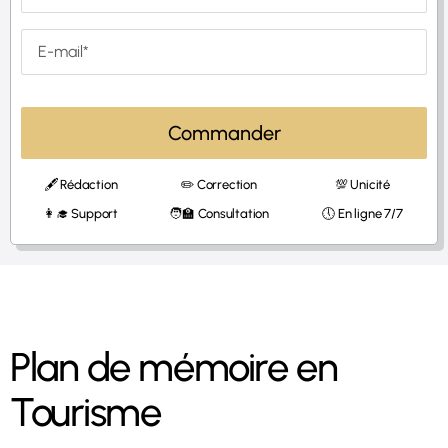
Commander
🖋 Rédaction
✏️ Correction
💯 Unicité
👩‍🎓 Support
🧑‍🏫 Consultation
🕔 En ligne 7/7
Plan de mémoire en
Tourisme