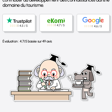
domaine du tourisme.
4,7
/
5
4,5
/
5
4,6
/
5
Évaluation :
4.7
/
5
basée sur
49
avis