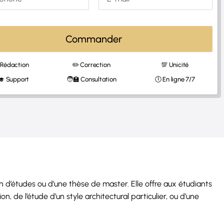
Commander
 Rédaction
✏️ Correction
💯 Unicité
‍🎓 Support
🧑‍🏫 Consultation
🕔 En ligne 7/7
in d’études ou d’une thèse de master. Elle offre aux étudiants
n, de l’étude d’un style architectural particulier, ou d’une