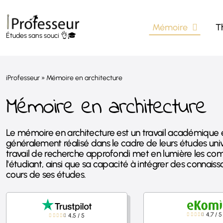
Passer
au
Mémoire
T
contenu
Études sans souci 👌🎓
iProfesseur
»
Mémoire en architecture
Mémoire en architecture
Le mémoire en architecture est un travail académique é
généralement réalisé dans le cadre de leurs études unive
travail de recherche approfondi met en lumière les co
l'étudiant, ainsi que sa capacité à intégrer des connais
cours de ses études.
4,7
/
5
4,5
/
5