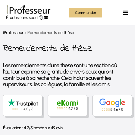
Passer
au
Commander
Togg
Études sans souci 👌🎓
contenu
Navi
Mém
iProfesseur
»
Remerciements de thèse
Thès
Remerciements de thèse
Rapp
Les remerciements d'une thèse sont une section où
l'auteur exprime sa gratitude envers ceux qui ont
Autr
contribué à sa recherche. Cela inclut souvent les
superviseurs, les collègues, la famille et les amis.
Tout
4,7
/
5
4,5
/
5
4,6
/
5
Évaluation :
4.7
/
5
basée sur
49
avis