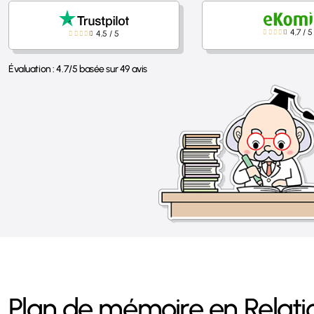
4,7
/
5
4,5
/
5
Évaluation :
4.7
/
5
basée sur
49
avis
Plan de mémoire en Relatio