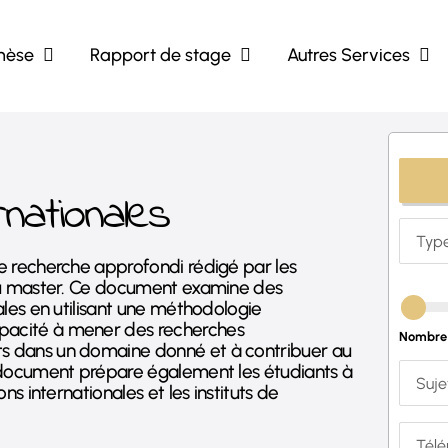
hèse
Rapport de stage
Autres Services
rnationales
de recherche approfondi rédigé par les
veau master. Ce document examine des
nales en utilisant une méthodologie
apacité à mener des recherches
Nombre 
ts dans un domaine donné et à contribuer au
ce document prépare également les étudiants à
ns internationales et les instituts de