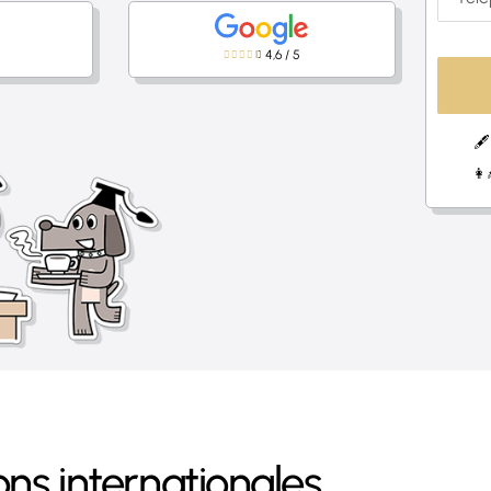
4,6
/
5
🖋
👩
ns internationales