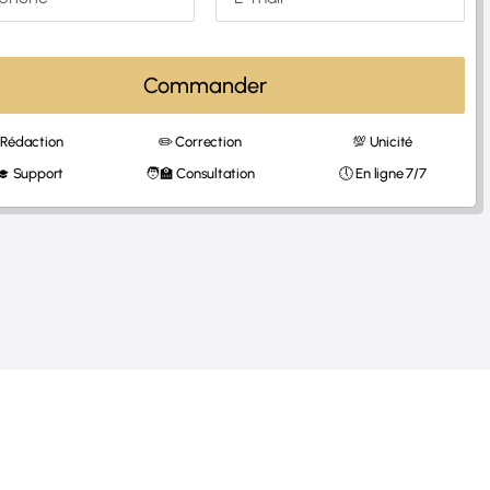
Commander
 Rédaction
✏️ Correction
💯 Unicité
‍🎓 Support
🧑‍🏫 Consultation
🕔 En ligne 7/7