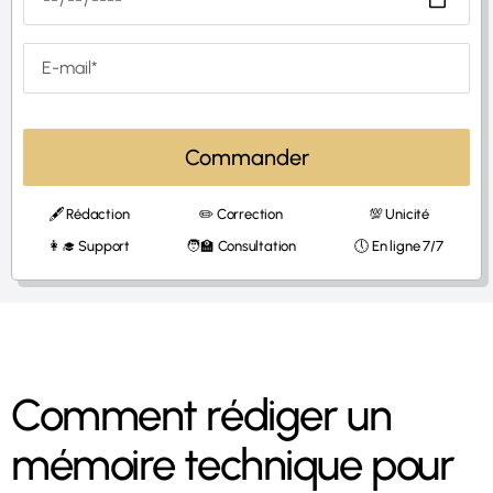
Commander
🖋 Rédaction
✏️ Correction
💯 Unicité
👩‍🎓 Support
🧑‍🏫 Consultation
🕔 En ligne 7/7
Comment rédiger un
mémoire technique pour