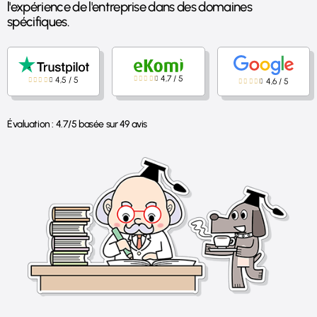
l'expérience de l'entreprise dans des domaines
spécifiques.
4,7
/
5
4,5
/
5
4,6
/
5
Évaluation :
4.7
/
5
basée sur
49
avis