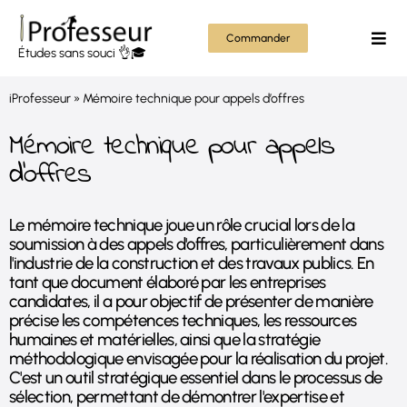
Passer
au
Commander
Togg
Études sans souci 👌🎓
contenu
Navi
Mém
iProfesseur
»
Mémoire technique pour appels d’offres
Thès
Mémoire technique pour appels
d'offres
Rapp
Le mémoire technique joue un rôle crucial lors de la
Autr
soumission à des appels d'offres, particulièrement dans
l'industrie de la construction et des travaux publics. En
Tout
tant que document élaboré par les entreprises
candidates, il a pour objectif de présenter de manière
précise les compétences techniques, les ressources
humaines et matérielles, ainsi que la stratégie
méthodologique envisagée pour la réalisation du projet.
C'est un outil stratégique essentiel dans le processus de
sélection, permettant de démontrer l'expertise et