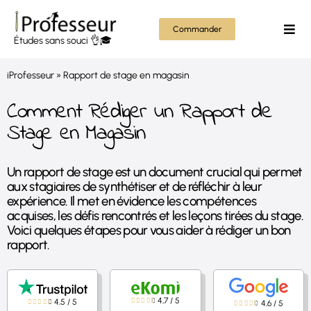
Passer
au
Commander
Togg
Études sans souci 👌🎓
contenu
Navi
Mém
iProfesseur
»
Rapport de stage en magasin
Thès
Comment Rédiger un Rapport de
Stage en Magasin
Rapp
Un rapport de stage est un document crucial qui permet
Autr
aux stagiaires de synthétiser et de réfléchir à leur
expérience. Il met en évidence les compétences
Tout
acquises, les défis rencontrés et les leçons tirées du stage.
Voici quelques étapes pour vous aider à rédiger un bon
rapport.
4,7
/
5
4,5
/
5
4,6
/
5