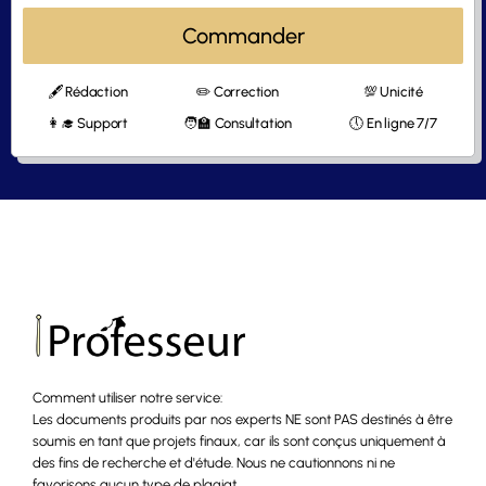
Commander
🖋 Rédaction
✏️ Correction
💯 Unicité
👩‍🎓 Support
🧑‍🏫 Consultation
🕔 En ligne 7/7
Comment utiliser notre service:
Les documents produits par nos experts NE sont PAS destinés à être
soumis en tant que projets finaux, car ils sont conçus uniquement à
des fins de recherche et d'étude. Nous ne cautionnons ni ne
favorisons aucun type de plagiat.