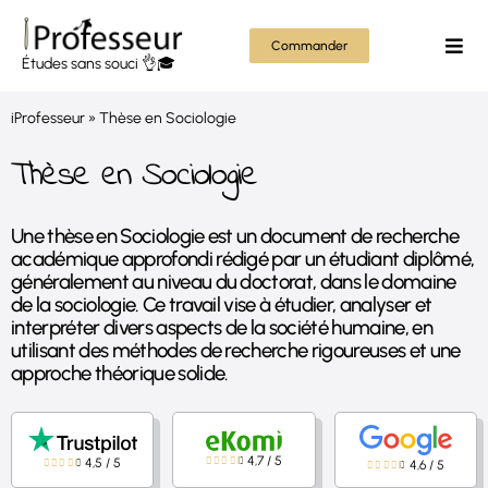
Passer
au
Commander
Togg
Études sans souci 👌🎓
contenu
Navi
Mém
iProfesseur
»
Thèse en Sociologie
Thès
Thèse en Sociologie
Rapp
Une thèse en Sociologie est un document de recherche
académique approfondi rédigé par un étudiant diplômé,
Autr
généralement au niveau du doctorat, dans le domaine
de la sociologie. Ce travail vise à étudier, analyser et
interpréter divers aspects de la société humaine, en
Tout
utilisant des méthodes de recherche rigoureuses et une
approche théorique solide.
4,7
/
5
4,5
/
5
4,6
/
5