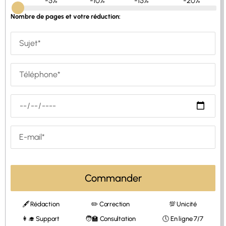
-5%
-10%
-15%
-20%
Nombre de pages et votre réduction:
Commander
🖋 Rédaction
✏️ Correction
💯 Unicité
👩‍🎓 Support
🧑‍🏫 Consultation
🕔 En ligne 7/7