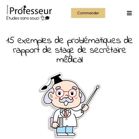
Passer
au
Commander
Togg
Études sans souci 👌🎓
contenu
Navi
Mém
15 exemples de problématiques de
Thès
rapport de stage de secrétaire
médical
Rapp
Autr
Tout