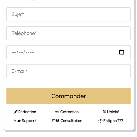
Commander
🖋 Rédaction
✏️ Correction
💯 Unicité
👩‍🎓 Support
🧑‍🏫 Consultation
🕔 En ligne 7/7