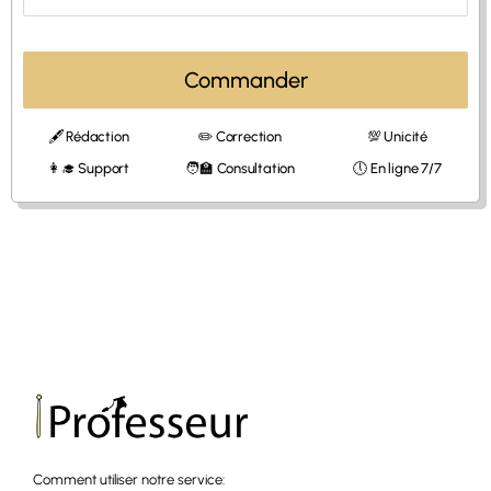
Commander
🖋 Rédaction
✏️ Correction
💯 Unicité
👩‍🎓 Support
🧑‍🏫 Consultation
🕔 En ligne 7/7
Comment utiliser notre service: